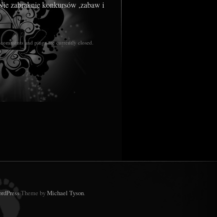
Nie zabraknie konkursów ,zabaw i
comments and pings are currently closed.
rdPress
Theme by
Michael Tyson
.