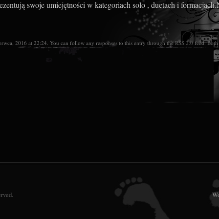
ują swoje umiejętności w kategoriach solo , duetach i formacjach.
zerwca, 2016 at 22:24. You can follow any responses to this entry through the
RSS 2.0
feed. Both 
erved.
Wo