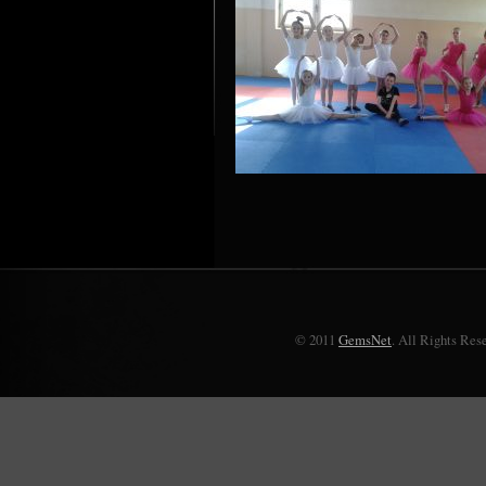
© 2011
GemsNet
. All Rights Res