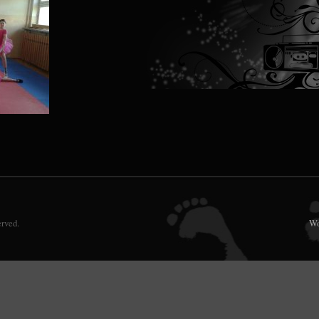
erved.
Wo